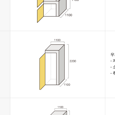
우
-
-
-