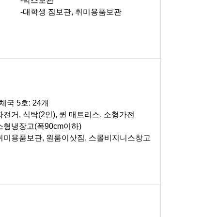
-박스보관
-대학생 짐보관, 취미용품보관
체국 5호: 24개
 자전거, 식탁(2인), 퀸 매트리스, 소형가전
 소형냉장고(폭90cm이하)
 취미용품보관, 원룸이삿짐, 스몰비지니스창고