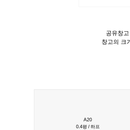
공유창고 
창고의 크
A20
0.4평 / 하프