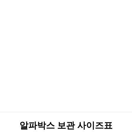
창업 상담
지점안내
이용안내
셀프스토
알파박스 보관 사이
알파박스 보관 사이즈표